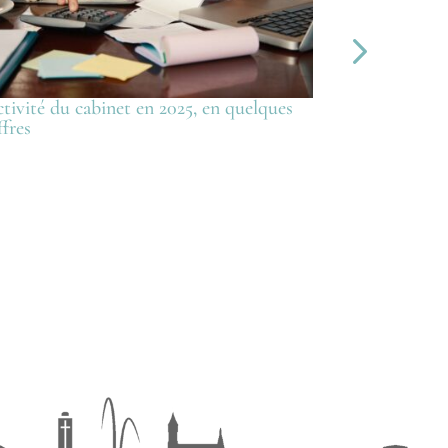
ctivité du cabinet en 2025, en quelques
Activité de m
ffres
immobilière