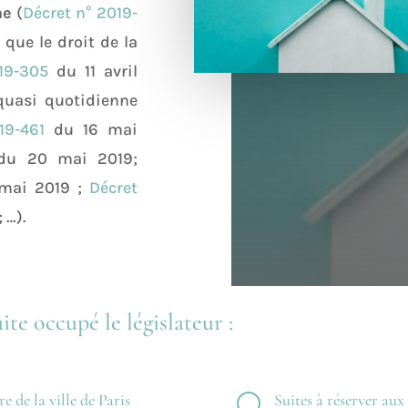
me
(
Décret n° 2019-
 que le droit de la
19-305
du 11 avril
quasi quotidienne
19-461
du 16 mai
u 20 mai 2019;
mai 2019 ;
Décret
 …).
ite occupé le législateur :
 de la ville de Paris
Suites à réserver aux
U